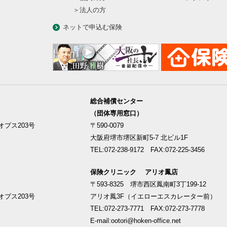
＞法人の方
ネットで申込む保険
総合補償センター
（団体専用窓口）
プス203号
〒590-0079
大阪府堺市堺区新町5-7 北ビル1F
TEL:072-238-9172 FAX:072-225-3456
保険クリニック アリオ鳳店
〒593-8325 堺市西区鳳南町3丁199-12
プス203号
アリオ鳳3F（イエローエスカレーター前）
TEL:072-273-7771 FAX:072-273-7778
E-mail:ootori@hoken-office.net