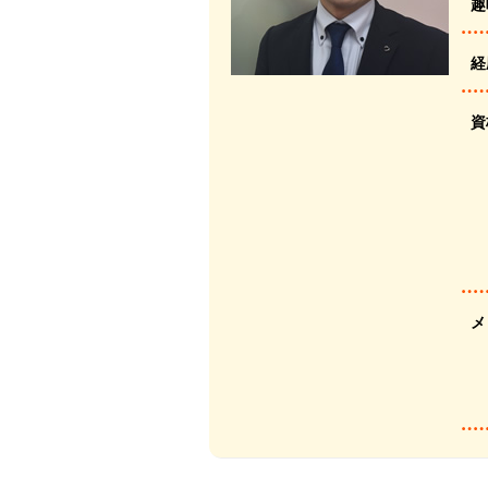
趣
経
資
メ