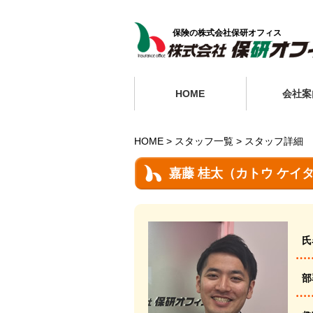
保険の株式会社保研オフィス
HOME
会社案
HOME
スタッフ一覧
スタッフ詳細
嘉藤 桂太（カトウ ケイ
氏
部